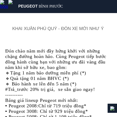
PEUGEOT
BÌNH PHƯỚC
SẢN PHẨM
MUA XE
KHAI XUÂN PHÚ QUÝ - ĐÓN XE MỚI NHƯ Ý
DỊCH VỤ
GIỚI THIỆU
TIN TỨC
Đón chào năm mới đầy hứng khởi với những
chặng đường hoàn hảo. Cùng Peugeot tiếp bước
LIÊN HỆ
đồng hành cùng bạn với những ưu đãi vàng đầu
năm khi sở hữu xe, bao gồm:
🔹Tặng 1 năm bảo dưỡng miễn phí (*)
🔹Quà tặng 01 năm BHVC (*)
🔹 Bảo hành xe lên đến 5 năm (*)
#Trả_trước 20% trị giá, xe sẵn giao ngay!
----------
Bảng giá lineup Peugeot mới nhất:
▪️ Peugeot 2008:Chỉ từ 719 triệu đồng*
▪️ Peugeot 3008: Chỉ từ 929 triệu đồng*
▪️ Peugeot 5008: Chỉ từ 1.109 triệu đồng*